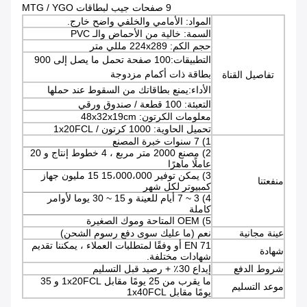
9 صفحات جيب لبطاقات MTG / YGO
المواد: الأمامي والخلفي واضح خارج.
السمة: خالية من الأحماض والـ PVC
حجم الكم: 224x289 مللي متر
التطبيقات:
100 صفحة تحمل ما يصل إلى 900
بطاقة ذات أكمام مزدوجة
تفاصيل القناة
الأداء:
يمنع بطاقاتك من السقوط عند حملها
التعبئة: 100 قطعة / صندوق ورقي
معلومات الكرتون: 48x32x19cm
تحميل الحاوية: 1000 كرتون / 1x20FCL
1) 7 سنوات خبرة المصنع
2) مصنع 2000 متر مربع ، 4 خطوط إنتاج و 20
عاملًا ماهرًا
3) يمكن توفير 15،000،000 15 مليون جهاز
منفعتنا
كمبيوتر لكل شهر
4) 3 ~ 7 أيام للعينة و 15 ~ 30 يوما لأوامر
كاملة
5) OEM المتاحة وموك الصغيرة
عينة مجانية
نعم (ما عليك سوى دفع رسوم الشحن)
EN 71 أو وفقًا لمتطلبات العملاء ، يمكننا تقديم
شهادة
شهادات مختلفة.
شروط الدفع
إيداع 30٪ + رصيد قبل التسليم
ما يقرب من 25 يومًا مقابل 1x20FCL و 35
موعد التسليم
يومًا مقابل 1x40FCL