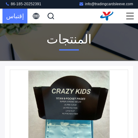
86-185-20252391
info@tradingcardsleeve.com
إقتباس
المنتجات