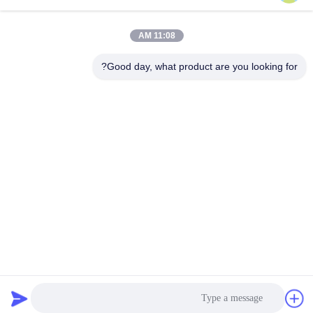
ارسل
11:08 AM
Good day, what product are you looking for?
Dongguan Yuantuo Packaging Products
Co.,Ltd
info@tradingcardsleeve.com
86-185-20252391
منطقة فولونغ الصناعية الثانية ،
فو لونج ، مدينة شيباي ، مدينة د
ونغقوان 523349 الصين
الصين جيدة الجودة كم بطاقة التداول المورد. حقوق الطبع والنشر © 2026
Dongguan Yuantuo Packaging Products Co.,Ltd . كل شيء حقوق محجوزة