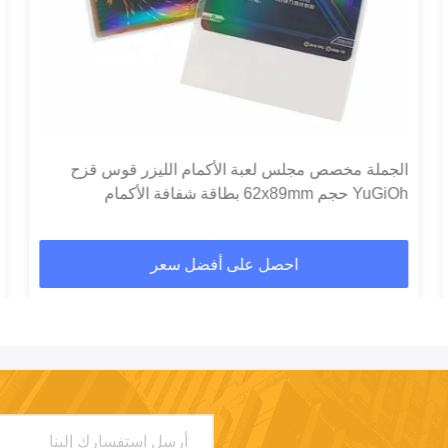
الجملة مخصص مجلس لعبة الأكمام الليزر قوس قزح
YuGiOh حجم 62x89mm بطاقة شفافة الأكمام
احصل على أفضل سعر