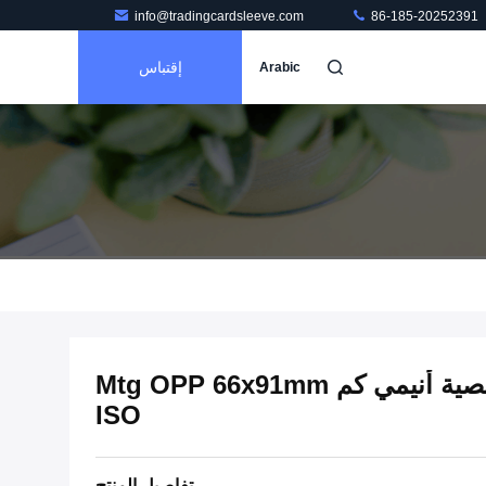
info@tradingcardsleeve.com
86-185-20252391
إقتباس
Arabic
مخصص بطاقة التداول شخصية أنيمي كم Mtg OPP 66x91mm
ISO
تفاصيل المنتج