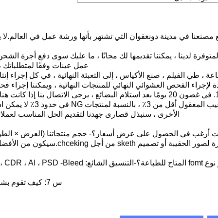
ع مصنعنا في مدينة دونغقوان التي تشتهر بأنها ورشة عمل في العالم.ل
متوفرة لدينا ، يمكننا تقديمها لك مجانًا ، ما عليك سوى دفع أجرة الشح
عمل عينات وفقًا لمتطلباتك 
ة ، طي الفيلم ، صنع الأكياس ، إلى التعبئة النهائية ، في كل إجراء إنت
ة لإجراء الفحص العشوائي النهائي للمنتجات النهائية ، ويمكننا إجراء فح
س 4: ما هي سياسة خدمة ما بعد البيع الخاصة بك؟1. في غضون 20 يومًا بعد استلام البضائع
لجودة هذه المجموعة من البضائ
الأخرى ، سنبذل قصارى جهدنا لتقديم الحل المناسب لعملائنا 
ا كنت أرغب في الحصول على عرض أسعار؟- حجم منتجاتنا (العرض × الطول 
الكمية - إذا كان ذلك ممكنًا ، يرجى تقديم
س 7: كيف تقوم بشحن المنتجات النهائية؟- عن طريق البحر - عن طريق الجو