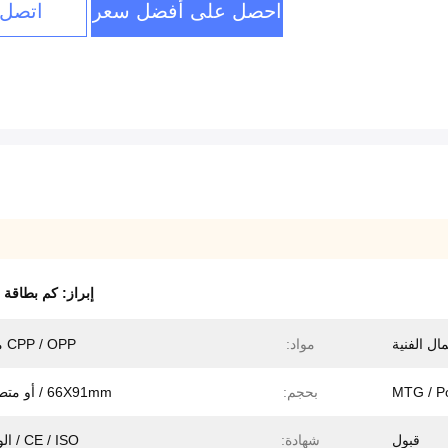
احصل على أفضل سعر
اتصل 
إبراز:
كم بطاقة الت
ال الفنية
مواد:
CPP / OPP مغلفة
بحجم:
66X91mm / أو متطلباتك
قبول
شهادة:
CE / ISO / الوصول