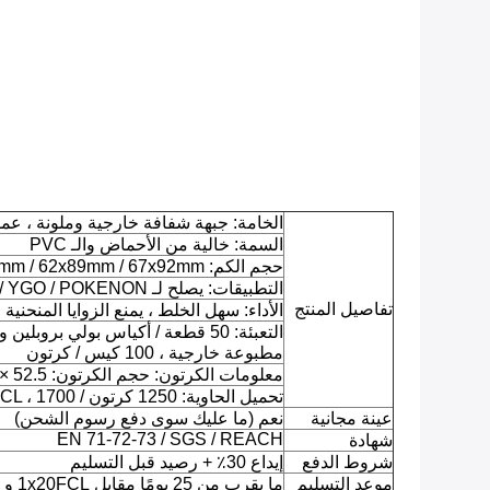
الخامة: جبهة شفافة خارجية وملونة ، عم
السمة: خالية من الأحماض والـ PVC
حجم الكم: 66x91mm / 62x89mm / 67x92mm / وحجم مخصص
التطبيقات: يصلح لـ MTG / YGO / POKENON إلخ
تفاصيل المنتج
الأداء: سهل الخلط ، يمنع الزوايا المنحنية
مطبوعة خارجية ، 100 كيس / كرتون
معلومات الكرتون: حجم الكرتون: 52.5 × 15.5 × 27 سم ، غيغاواط: 11.75 كلغ
تحميل الحاوية: 1250 كرتون / 1x20FCL ، 1700 كرتون / 1x40FCL
عينة مجانية
نعم (ما عليك سوى دفع رسوم الشحن)
EN 71-72-73 / SGS / REACH
شهادة
شروط الدفع
إيداع 30٪ + رصيد قبل التسليم
موعد التسليم
ما يقرب من 25 يومًا مقابل 1x20FCL و 35 يومًا مقابل 1x40FCL