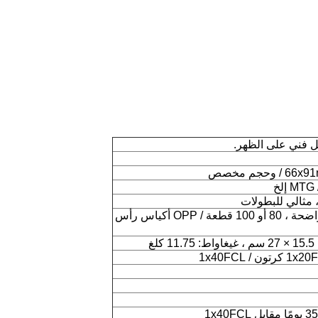
ل فني على الظهر.
 ، مثالي للبطولات
التعبئة: 50 قطعة / أكياس بولي بروبلين واضحة ، 80 أو 100 قطعة / OPP أكياس رأس