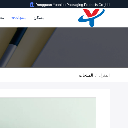
Dongguan Yuantuo Packaging Products Co.,Ltd
مسكن
منتجات
معل
المنزل
/
المنتجات