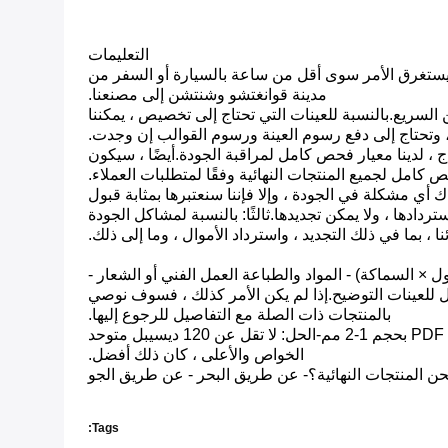
التعليمات
ا يستغرق الأمر سوى أقل من ساعة بالسيارة أو السفر من
مدينة قوانغتشو وشنتشن إلى مصنعنا.
ن السريع.بالنسبة للعينات التي تحتاج إلى تخصيص ، يمكننا
، وتحتاج إلى دفع رسوم العينة ورسوم القوالب إن وجدت.
اج ، لدينا معيار فحص كامل لمراقبة الجودة.أيضًا ، سيكون
ص كامل لجميع المنتجات النهائية وفقًا لمتطلبات العملاء.
 ، يرجى الاتصال بنا إذا كانت هناك أي مشكلة في الجودة ، وإلا فإننا سنعتبرها بمثابة قبول
ع.ثانيًا.المعدل المعيب المعقول أقل من 3٪ ، بالنسبة لمنتجات NG في حدود 3٪ لا يمكن استردادها ، ولا يمكن تجديدها.ثالثًا: بالنسبة لمشاكل الجودة
، بما في ذلك التجديد ، واسترداد الأموال ، وما إلى ذلك.
× السماكة) - المواد والطباعة العمل الفني أو الشعار -
 المشورة لصور الحقيبة أو تصميم sketh من أجل chceking.سيكون من الأفضل للعينات التوضيح.إذا لم يكن الأمر كذلك ، فسوف نوصي
بالمنتجات ذات الصلة مع التفاصيل للرجوع إليها.
Q6: عندما نساعدك في إنشاء العمل الفني ، ما هو نوع fomt المتاح للطباعة؟-التنسيق الشائع: PDF ، CDR ، AI ، PSD -Bleed بحجم 1-2 مم-الحل: لا تقل عن 120 ديسيبل متوحد
الخواص والأعلى ، كان ذلك أفضل.
Tags: