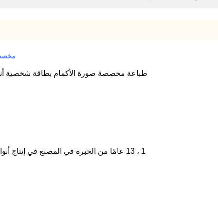
مخصص بطا
طباعة مخصصة صورة الأكمام بطاقة شخصية أنيمي 66x91mm الحجم القياسي نفس الأكمام بط
1 ، 13 عامًا من الخبرة في المصنع في إنتاج أنواع مختلفة من أغطية البطاقات وغيرها من ملحقات اللعبة