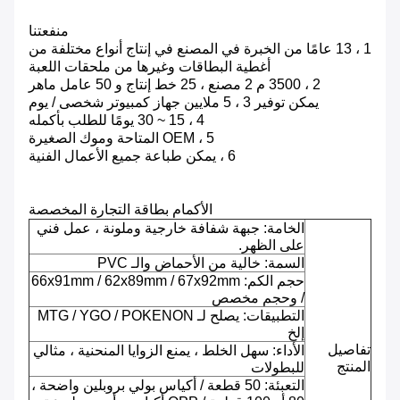
منفعتنا
1 ، 13 عامًا من الخبرة في المصنع في إنتاج أنواع مختلفة من
أغطية البطاقات وغيرها من ملحقات اللعبة
2 ، 3500 م 2 مصنع ، 25 خط إنتاج و 50 عامل ماهر
يمكن توفير 3 ، 5 ملايين جهاز كمبيوتر شخصى / يوم
4 ، 15 ~ 30 يومًا للطلب بأكمله
5 ، OEM المتاحة وموك الصغيرة
6 ، يمكن طباعة جميع الأعمال الفنية
الأكمام بطاقة التجارة المخصصة
الخامة: جبهة شفافة خارجية وملونة ، عمل فني
على الظهر.
السمة: خالية من الأحماض والـ PVC
حجم الكم: 66x91mm / 62x89mm / 67x92mm
/ وحجم مخصص
التطبيقات: يصلح لـ MTG / YGO / POKENON
إلخ
تفاصيل
الأداء: سهل الخلط ، يمنع الزوايا المنحنية ، مثالي
المنتج
للبطولات
التعبئة: 50 قطعة / أكياس بولي بروبلين واضحة ،