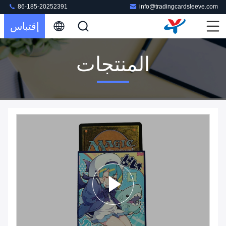
86-185-20252391
info@tradingcardsleeve.com
إقتباس
المنتجات