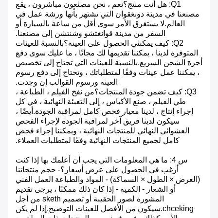
Q1: هل أنت منتج؟نعم ، نحن مصنعون مباشرون ، يقع
مصنعنا في مدينة دونغقوان التي تشتهر بأنها ورشة عمل في
العالم.لا يستغرق الأمر سوى أقل من ساعة بالسيارة أو
السفر من مدينة قوانغتشو وشنتشن إلى مصنعنا.
Q2: كيف يمكنني الحصول على العينة؟بالنسبة للعينات
المتوفرة لدينا ، يمكننا تقديمها لك مجانًا ، ما عليك سوى دفع
أجرة الشحن السريع.بالنسبة للعينات التي تحتاج إلى تخصيص
، يمكننا عمل عينات وفقًا لمتطلباتك ، وتحتاج إلى دفع رسوم
العينة ورسوم القوالب إن وجدت.
Q3: كيف تضمن جودة المنتجات؟من نفخ الفيلم ، الطباعة ،
طي الفيلم ، صنع الأكياس ، إلى التعبئة النهائية ، في كل
إجراء إنتاج ، لدينا معيار فحص كامل لمراقبة الجودة.أيضًا ،
سيكون لدينا فريق آخر لمراقبة الجودة لإجراء الفحص
العشوائي النهائي للمنتجات النهائية ، ويمكننا إجراء فحص
كامل لجميع المنتجات النهائية وفقًا لمتطلبات العملاء.
س 4: ما هي المعلومات التي يجب أن أعلمك بها إذا كنت
أرغب في الحصول على عرض أسعار؟- حجم منتجاتنا
(العرض × الطول × السماكة) - المواد والطباعة العمل الفني
أو الشعار - الكمية - إذا كان ذلك ممكنًا ، يرجى تقديم
المشورة لصور الحقيبة أو تصميم sketh من أجل
chceking.سيكون من الأفضل للعينات التوضيح.إذا لم يكن