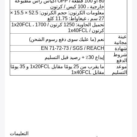
80 أو 100 قطعة / OPP أكياس رأس مطبوعة
خارجية ، 100 كيس / كرتون
معلومات الكرتون: حجم الكرتون: 52.5 × 15.5 ×
27 سم ، غيغاواط: 11.75 كلغ
تحميل الحاوية: 1250 كرتون / 1x20FCL ، 1700
كرتون / 1x40FCL
عينة
نعم (ما عليك سوى دفع رسوم الشحن)
مجانية
EN 71-72-73 / SGS / REACH
شهادة
شروط
إيداع 30٪ + رصيد قبل التسليم
الدفع
موعد
ما يقرب من 25 يومًا مقابل 1x20FCL و 35 يومًا
التسليم
مقابل 1x40FCL
التعليمات