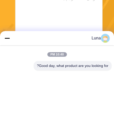
Luna
ارسل
10:40 PM
Good day, what product are you looking for?
Dongguan Yuantuo Packaging Products
Co.,Ltd
info@tradingcardsleeve.com
86-185-20252391
منطقة فولونغ الصناعية الثانية ،