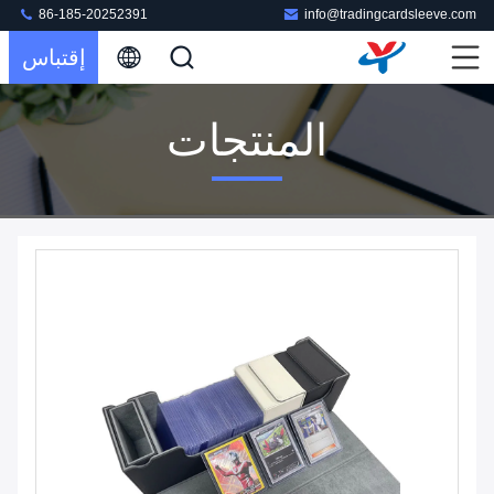
86-185-20252391
info@tradingcardsleeve.com
إقتباس
المنتجات