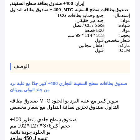
إبراز:
400+ صندوق بطاقة سطح السفينة
,
صندوق بطاقات سطح السفينة MTG
,
400 + صندوق بطاقة التداول
إستعمال:
جمع وحماية بطاقات TCG
مواد:
جلد غير حقيقي
شهادة:
CE / SGS / تصل
موك:
500 قطعة
بحجم:
313 * 114 * 99 ملم
شعار مخصص:
قبول
ماركة:
اطفال مجانين
OEM:
قبول
الوصف
صندوق بطاقات سطح السفينة التجاري 400+ كبير جدًا مع علبة نرد
من جلد البولي يوريثان
سوبر كبير مع علبة النرد بو الجلود MTG صندوق بطاقة
التداول صندوق تخزين بطاقة التداول مع شعار مخصص
صندوق سطح جلدي متطور 400+
حجم أكبر
376 * 127 * 102 مم
بو الجلود جودة دائمة
تتسع لـ 450 بطاقة