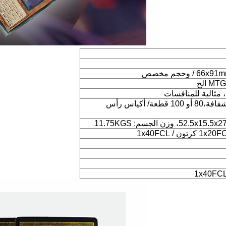
، مثالية للمنافسات
التعبئة والتعبئة: 50 قطعة/ أكياس ورقية شفافة،80 أو 100 قطعة/ أكياس رأس