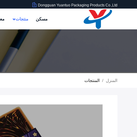
Dongguan Yuantuo Packaging Products Co.,Ltd
مسكن
منتجات
معل
المنزل
/
المنتجات