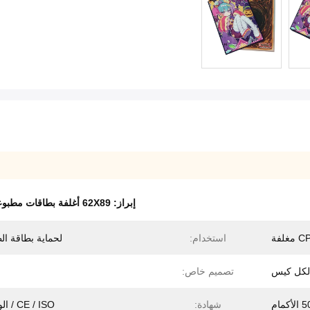
إبراز:
62X89 أغلفة بطاقات مطبوعة
لفة
استخدام:
لحماية بطاقة ال
تصميم خاص:
مام
شهادة:
CE / ISO / الوصول