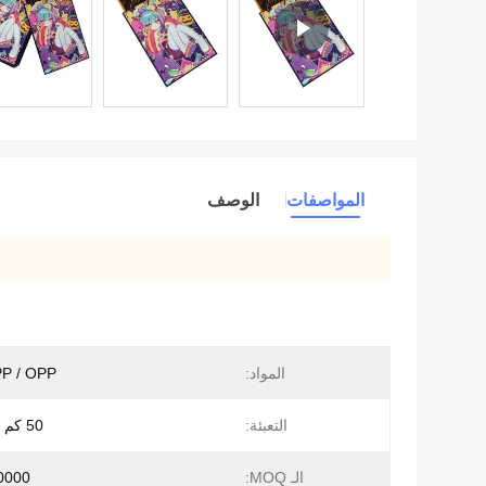
المواصفات
الوصف
المواد:
CPP / OPP مغ
التعبئة:
50 كم لكل كيس
الـ MOQ:
50000 الأك