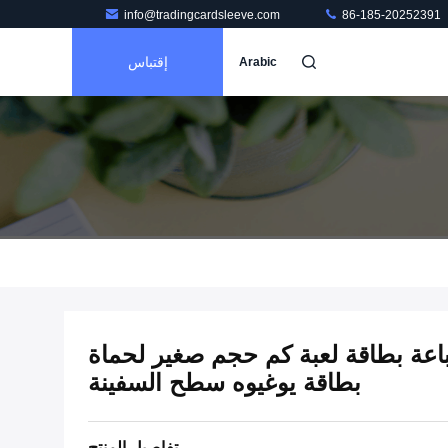
info@tradingcardsleeve.com
86-185-20252391
إقتباس
Arabic
ة بطاقة لعبة كم حجم صغير لحماة
بطاقة يوغيوه سطح السفينة
تفاصيل المنتج