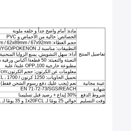
مادة: أمام واضح جداً و خلفه ملونة
الخصائص: خالية من الأحماض و PVC
حجم الغطاء: 66x91mm / 62x89mm / 67x92mm / وحجم مخصص
التطبيقات: مناسبة لـ MTG/YGO/POKENON الخ
تفاصيل المنتج
أداء: سهل التشويش، يمنع الزوايا المنحنية
مطبوعة خارجية OPP،100 علبة/ علبة
معلومات عن الكرتون: حجم الكرتون:52.5x15.5x27cm، وزن الجسم: 11.75KGS
تحميل الحاويات: 1250 كرتون / 1x20FCL ، 1700 كرتون / 1x40FCL
عينة مجانية
نعم (يجب عليك دفع رسوم الشحن فقط)
EN 71-72-73/SGS/REACH
شهادة
شروط الدفع
30% إيداع + رصيد قبل تسليمنا
وقت التسليم
حوالي 25 يومًا لـ 1x20FCL و 35 يومًا لـ 1x40FCL