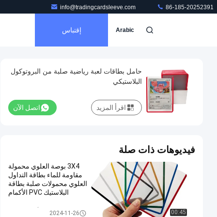
info@tradingcardsleeve.com
86-185-20252391
إقتباس
Arabic
حامل بطاقات لعبة رياضية صلبة من البروتوكول
البلاستيكي
اقرأ المزيد
اتصل الآن
فيديوهات ذات صلة
3X4 بوصة العلوي محمولة
مقاومة للماء بطاقة التداول
العلوي محمولات صلبة بطاقة
البلاستيك PVC الأكمام
أجهزة تحميل
00:45
2024-11-26