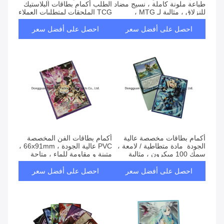
طباعة ملونة كاملة ، نسيج مضاد
الطلب أكمام بطاقات البلاستيك
للنزلاق ، مثالية لـ MTG ،
TCG الملحقات لمتطلبات العملاء
بوكيمون ، يو جي أوه!
احصل على أفضل سعر
احصل على أفضل سعر
أكمام بطاقات مخصصة عالية
أكمام بطاقات الفن المخصصة ️
الجودة ‬ مادة متطاطية / لامعة ،
PVC عالية الجودة ، 66x91mm ،
سمك 100 ميكرون ، مثالية
متينة و مقاومة للماء ، متاحة
للبطاقات التي يمكن جمعها
بالجملة و OEM
احصل على أفضل سعر
احصل على أفضل سعر