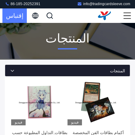
86-185-20252391
info@tradingcardsleeve.com
إقتباس
المنتجات
المنتجات
فيديو
فيديو
أكمام بطاقات الفن المخصصة
بطاقات التداول المطبوعة حسب