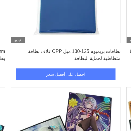
فيديو
احصل على أفضل سعر
جارية 63x88
بطاقات بريميوم 125-130 ميل CPP غلاف بطاقة
متطاطية لحماية البطاقة
بطا
احصل على أفضل سعر