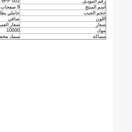
9PP 002
رقم الموديل
اسم المنتج
9 صفحات الجيب
حجم الجيب
حاملي بطاقات 2½
اللون
صافي
شعار
شعار العمي
10000
موك
سماكة
سمك مخ