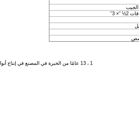
 "× 3"
ل
صص
1 ، 13 عامًا من الخبرة في المصنع في إنتاج أنواع مختلفة من أغطية البطاقات وغيرها من ملحقات اللعبة