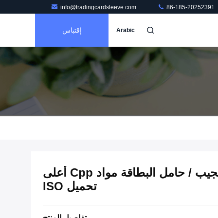
info@tradingcardsleeve.com
86-185-20252391
إقتباس
Arabic
مسح Mtg 9 صفحات الجيب / حامل البطاقة مواد Cpp أعلى
تحميل ISO
تفاصيل المنتج