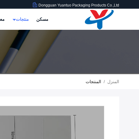
Dongguan Yuantuo Packaging Products Co.,Ltd
مسكن
منتجات
معل
المنزل
/
المنتجات