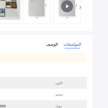
المواصفات
الوصف
اللون:
بحجم:
موك:
10000 