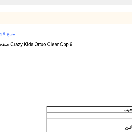
مسح Mtg 9 صفحات الجيب / حامل البطاقة مواد Cpp أعلى تحميل ISO
Crazy Kids Ortuo Clear Cpp 9 صفحات الجيب الأعلى تحميل لتخزين بطاقات تداول Mtg Ygo
جيب
نين