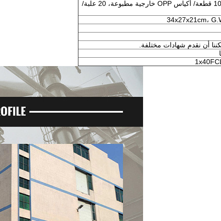
التعبئة والتعبئة: 50 قطعة/ أكياس PP شفافة، 100 قطعة/ أكياس OPP خارجية مطبوعة، 20 علبة/