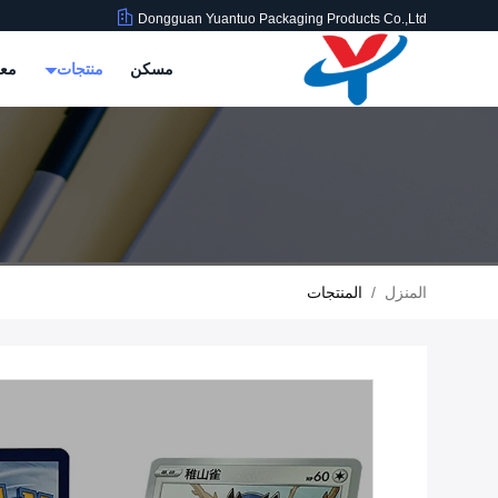
Dongguan Yuantuo Packaging Products Co.,Ltd
مسكن
منتجات
معل
المنزل
/
المنتجات