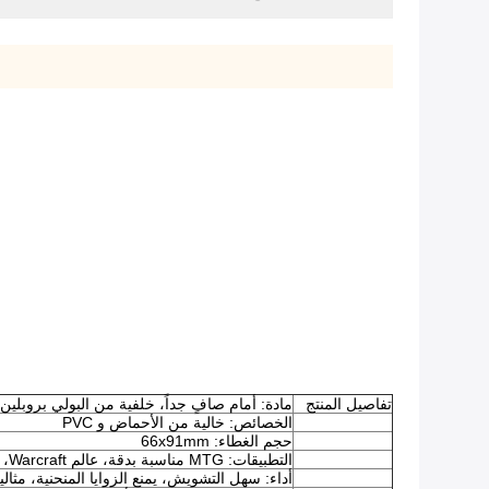
تفاصيل المنتج
مادة: أمام صافٍ جداً، خلفية من البولي بروبلين
الخصائص: خالية من الأحماض و PVC
حجم الغطاء: 66x91mm
التطبيقات: MTG مناسبة بدقة، عالم Warcraft، ناروتو، بوكيمون WS الخ
أداء: سهل التشويش، يمنع الزوايا المنحنية، مثال