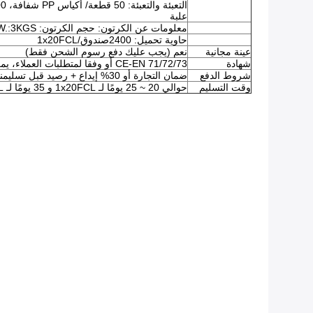
علبة
معلومات عن الكرتون: حجم الكرتون: 34x27x21cm، G.W.:3KGS
حاوية تحميل: 2400صندوق/1x20FCL
عينة مجانية
نعم (يجب عليك دفع رسوم الشحن فقط)
شهادة
CE-EN 71/72/73 أو وفقا لمتطلبات العملاء، يمكننا أن نقدم شهادات مختلفة.
شروط الدفع
ضمان التجارة أو 30% إيداع + رصيد قبل تسليمنا
وقت التسليم
حوالي 20 ~ 25 يومًا لـ 1x20FCL و 35 يومًا لـ 1x40FCL