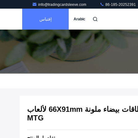
info@tradingcardsleeve.com
86-185-20252391
إقتباس
Arabic
50 قطعة لكل كيس CPP بطاقات بيضاء ملونة 66X91mm لألعاب
MTG
تفاصيل المنتج