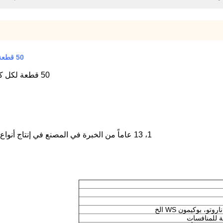
50 قطعة لكل كيس CPP بطاقات بيضاء ملونة 66X91mm لألعاب MTG
50 قطعة لكل كيس CPP بطاقات بيضاء ملونة 66X91mm لألعاب MTG
1، 13 عاماً من الخبرة في المصنع في إنتاج أنواع مختلفة من أغطية البطاقات وغيرها من ملحقات الألعاب
ية للمنافسات