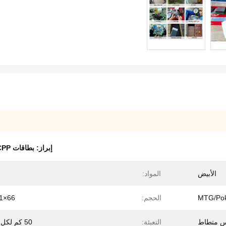
إبراز:
بطاقات CPP الملونة
الأبيض
المواد:
الحجم:
66×91ملم
 متطاط
التعبئة:
50 كم لكل كيس