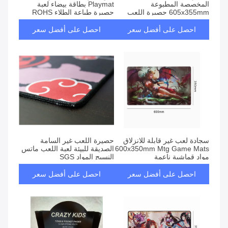
المخصصة المطبوعة
Playmat بطاقة بيضاء لعبة
605x355mm حصيرة اللعب
حصيرة طباعة الطلاء ROHS
الفنية SGS
احصل على أفضل سعر
احصل على أفضل سعر
سجادة لعب غير قابلة للانزلاق
حصيرة اللعب غير السامة
600x350mm Mtg Game Mats
الصديقة للبيئة لعبة اللعب ماتس
مواد قماشية ناعمة
النسيج المواد SGS
احصل على أفضل سعر
احصل على أفضل سعر