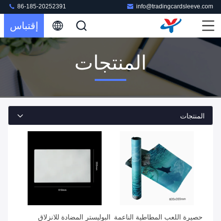
86-185-20252391
info@tradingcardsleeve.com
إقتباس
المنتجات
المنتجات
حصيرة اللعب المطاطية الناعمة
البوليستر المضادة للانزلاق